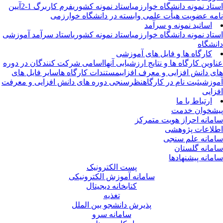
تاد نمونه دانشگاه خوارزمی
استاد نمونه کشوری
فرم کاربرگ 1-2
آیین
مه عضویت هیأت علمی وابسته در دانشگاه خوارزمی
اساتید نمونه و سرآمد
تاد نمونه دانشگاه خوارزمی
استاد نمونه کشوری
استاد سرآمد آموزشی
نشگاه
کارگاه ها و فایل های آموزشی
اوین کارگاه ها و نتایج ارزشیابی آنها
اسامی شرکت کنندگان در دوره
ی دانش افزایی و معرف افزایی
مستندات کارگاه ها
سایر فایل های
وزشی
ثبت نام در کارگاه
نظرسنجی دوره های دانش افزایی و معرفت
زایی
ارتباط با ما
شخوان خدمت
مانه احراز هویت متمرکز
لاعات پژوهشی
مانه علم سنجی
مانه گلستان
مانه پیشنهادها
پست الکترونیک
سامانه آموزش الکترونیکی
کتابخانه دیجیتال
تغذیه
پذیرش دانشجو بین الملل
سامانه سرو