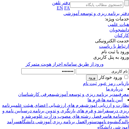
دفتر تلفن
EN
FA
تر برنامه ریزی و توسعه آموزشی
مات ویژه:
ات علمی
نشجویان
رکنان
مت الکترونیکی
تباط با ریاست
ود یا ثبت نام
ود به پنل کاربری
ورود از طريق سامانه احراز هويت متمركز
ورود خودکار
زیابی رمز عبور
ثبت نام
درباره ما
رفی
مدیر برنامه ریزی و توسعه آموزشی
معرفی کارشناسان
آیین نامه ها-فرم ها
ارت و ارزیابی آموزشی
فرم های ارزشیابی اعضای هیئت علمی
برنامه
زی درسی
فرایند و فرم های بازنگری و تدوین برنامه درسی
آیین نامه و
شنامه ها
سرفصل رشته های مصوب وزارت علوم
رشد و
لندگی
شیوه نامه
دستورالعمل برنامه ریزی آموزشی دانشگاه
سرآمد
وزشی دانشگاه